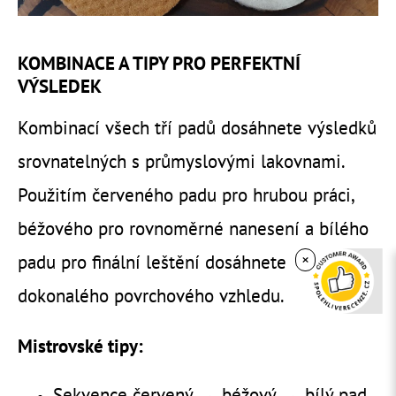
KOMBINACE A TIPY PRO PERFEKTNÍ
VÝSLEDEK
Kombinací všech tří padů dosáhnete výsledků
srovnatelných s průmyslovými lakovnami.
Použitím červeného padu pro hrubou práci,
béžového pro rovnoměrné nanesení a bílého
padu pro finální leštění dosáhnete
×
dokonalého povrchového vzhledu.
Mistrovské tipy:
Sekvence červený → béžový → bílý pad