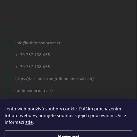
KONTAKT
info
@
rubiomonocoat.cz
+420 737 108 685
+420 737 108 685
https://facebook.com/rubiomonocoatczsk/
rubiomonocoatczsk/
PŘIJÍMÁME ONLINE PLATBY
Tento web používá soubory cookie. Dalším procházením
tohoto webu vyjadřujete souhlas s jejich používáním.. Více
informací
zde
.
Nastavení