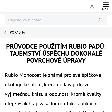
Přejít
na
obsah
Hledat
PORADNA
PRŮVODCE POUŽITÍM RUBIO PADŮ:
TAJEMSTVÍ ÚSPĚCHU DOKONALÉ
POVRCHOVÉ ÚPRAVY
Rubio Monocoat je známé pro své špičkové
ekologické oleje, které dodávají dřevu
výjimečnou krásu a odolnost. Kromě kvality
oleje však hrají zásadní roli také aplikační