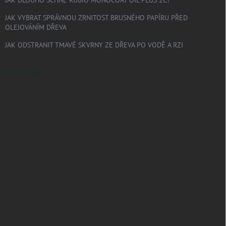
JAK DLOUHO SCHNE RUBIO MONOCOAT OIL PLUS 2C?
JAK VYBRAT SPRÁVNOU ZRNITOST BRUSNÉHO PAPÍRU PŘED
OLEJOVÁNÍM DŘEVA
JAK ODSTRANIT TMAVÉ SKVRNY ZE DŘEVA PO VODĚ A RZI
PINTEREST