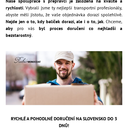
Naše spolupráce s přepravci je založena na kvalitě a
rychlosti
. Vybrali jsme ty nejlepší transportní profesionály,
abyste měli jistotu, že vaše objednávka dorazí spolehlivě.
Nejde jen o to, kdy balíček dorazí, ale i o to, jak
. Chceme,
aby
pro vás
byl proces doručení co nejhladší a
bezstarostný
.
RYCHLÉ A POHODLNÉ DORUČENÍ NA SLOVENSKO DO 3
DNŮ!