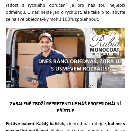
radost z rychlého doručení je pro nás tou nejlepší
odměnou. U nás nejde jen o rychlost, ale také o to, abyste
se na své objednávky mohli 100% spolehnout.
ZABALENÉ ZBOŽÍ REPREZENTUJE NÁŠ PROFESIONÁLNÍ
PŘÍSTUP
Pečlivé balení:
Každý balíček
, který od nás odejde,
balíme s
maximální pečlivostí.
Nejen, že se postaráme o to, aby se