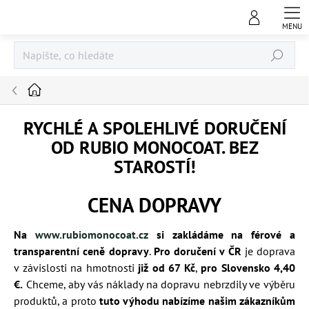
Přejít
na
obsah
Hledat
Domů
RYCHLÉ A SPOLEHLIVÉ DORUČENÍ
OD RUBIO MONOCOAT. BEZ
STAROSTÍ!
CENA DOPRAVY
Na
www.rubiomonocoat.cz
si zakládáme
na férové a
transparentní ceně dopravy
.
Pro doručení v ČR
je doprava
v závislosti na hmotnosti
již od 67 Kč
,
pro Slovensko 4,40
€.
Chceme, aby vás náklady na dopravu nebrzdily ve výběru
produktů, a proto
tuto výhodu nabízíme našim zákazníkům