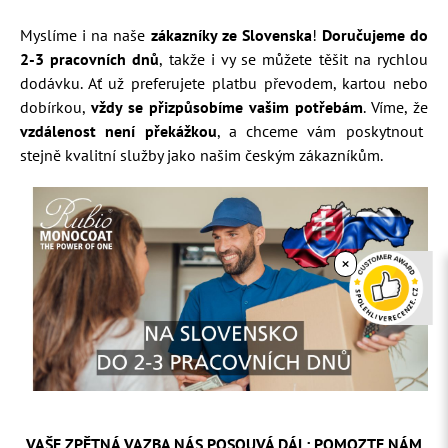
Myslíme i na naše
zákazníky ze Slovenska
!
Doručujeme do
2-3 pracovních dnů
, takže i vy se můžete těšit na rychlou
dodávku. Ať už preferujete platbu převodem, kartou nebo
dobírkou,
vždy se přizpůsobíme vašim potřebám
. Víme, že
vzdálenost není překážkou
, a chceme vám poskytnout
stejně kvalitní služby jako našim českým zákazníkům.
×
VAŠE ZPĚTNÁ VAZBA NÁS POSOUVÁ DÁL: POMOZTE NÁM