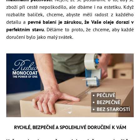
zboží při cestě nepoškodilo, ale dbáme i na estetiku. Když
rozbalíte balíček, chceme, abyste měli radost z každého
detailu a
pevné balení je zárukou, že Vaše oleje dorazí v
perfektním stavu
. Děláme to proto, že chceme, aby každé
doručení bylo jako malý svátek.
RYCHLÉ, BEZPEČNÉ A SPOLEHLIVÉ DORUČENÍ K VÁM