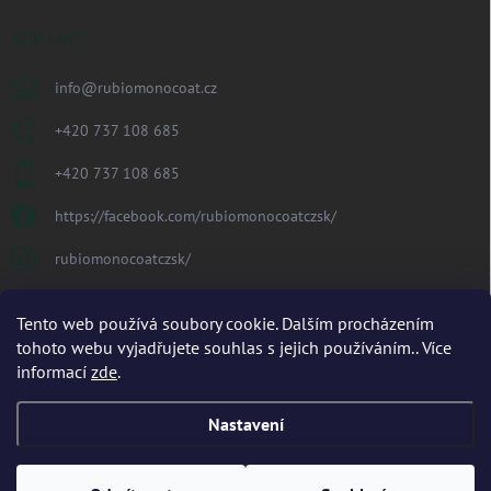
KONTAKT
info
@
rubiomonocoat.cz
+420 737 108 685
+420 737 108 685
https://facebook.com/rubiomonocoatczsk/
rubiomonocoatczsk/
PŘIJÍMÁME ONLINE PLATBY
Tento web používá soubory cookie. Dalším procházením
tohoto webu vyjadřujete souhlas s jejich používáním.. Více
informací
zde
.
Nastavení
Copyright 2026
Rubio Monocoat CZ/SK s.r.o.
. Všechna práva vyhrazena.