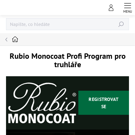
Přejít
na
obsah
Hledat
Domů
Rubio Monocoat Profi Program pro
truhláře
REGISTROVAT
SE