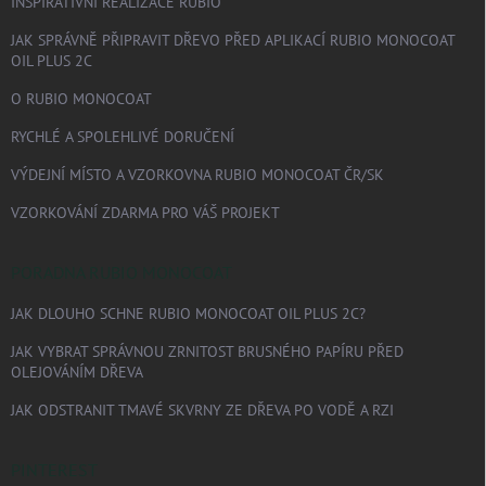
INSPIRATIVNÍ REALIZACE RUBIO
JAK SPRÁVNĚ PŘIPRAVIT DŘEVO PŘED APLIKACÍ RUBIO MONOCOAT
OIL PLUS 2C
O RUBIO MONOCOAT
RYCHLÉ A SPOLEHLIVÉ DORUČENÍ
VÝDEJNÍ MÍSTO A VZORKOVNA RUBIO MONOCOAT ČR/SK
VZORKOVÁNÍ ZDARMA PRO VÁŠ PROJEKT
PORADNA RUBIO MONOCOAT
JAK DLOUHO SCHNE RUBIO MONOCOAT OIL PLUS 2C?
JAK VYBRAT SPRÁVNOU ZRNITOST BRUSNÉHO PAPÍRU PŘED
OLEJOVÁNÍM DŘEVA
JAK ODSTRANIT TMAVÉ SKVRNY ZE DŘEVA PO VODĚ A RZI
PINTEREST