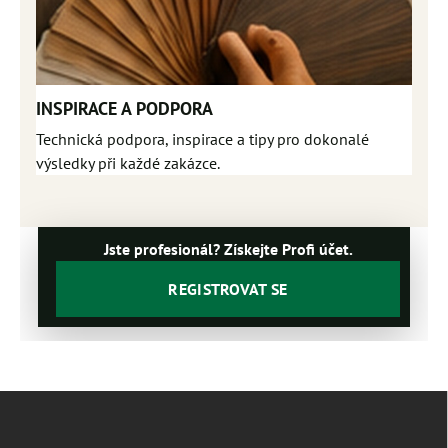
INSPIRACE A PODPORA
Technická podpora, inspirace a tipy pro dokonalé
výsledky při každé zakázce.
Jste profesionál? Získejte Profi účet.
REGISTROVAT SE
Z
á
p