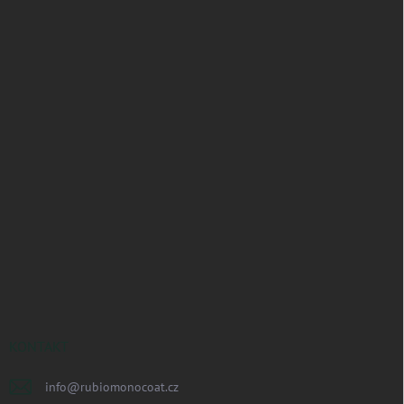
KONTAKT
info
@
rubiomonocoat.cz