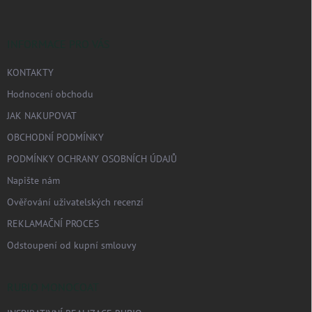
a
t
í
INFORMACE PRO VÁS
KONTAKTY
Hodnocení obchodu
JAK NAKUPOVAT
OBCHODNÍ PODMÍNKY
PODMÍNKY OCHRANY OSOBNÍCH ÚDAJŮ
Napište nám
Ověřování uživatelských recenzí
REKLAMAČNÍ PROCES
Odstoupení od kupní smlouvy
RUBIO MONOCOAT