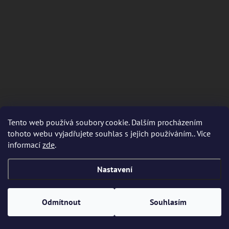
Tento web používá soubory cookie. Dalším procházením
tohoto webu vyjadřujete souhlas s jejich používáním.. Více
informací
zde
.
KONTAKT
Nastavení
info
@
rubiomonocoat.cz
+420 737 108 685
Odmítnout
Souhlasím
+420 737 108 685