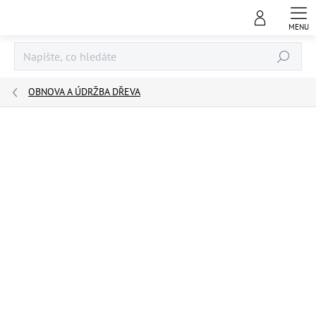
Přejít
na
obsah
Hledat
OBNOVA A ÚDRŽBA DŘEVA