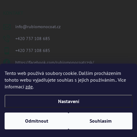
KONTAKT
info
@
rubiomonocoat.cz
+420 737 108 685
+420 737 108 685
https://facebook.com/rubiomonocoatczsk/
Tento web používá soubory cookie. Dalším procházením
rubiomonocoatczsk/
tohoto webu vyjadřujete souhlas s jejich používáním.. Více
informací
zde
.
PŘIJÍMÁME ONLINE PLATBY
Nastavení
Odmítnout
Souhlasím