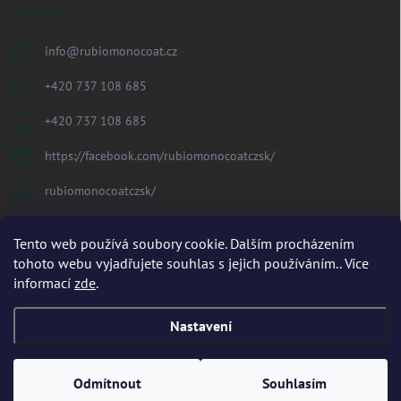
KONTAKT
info
@
rubiomonocoat.cz
+420 737 108 685
+420 737 108 685
https://facebook.com/rubiomonocoatczsk/
rubiomonocoatczsk/
PŘIJÍMÁME ONLINE PLATBY
Tento web používá soubory cookie. Dalším procházením
tohoto webu vyjadřujete souhlas s jejich používáním.. Více
informací
zde
.
Nastavení
Copyright 2026
Rubio Monocoat CZ/SK s.r.o.
. Všechna práva vyhrazena.
Odmítnout
Souhlasím