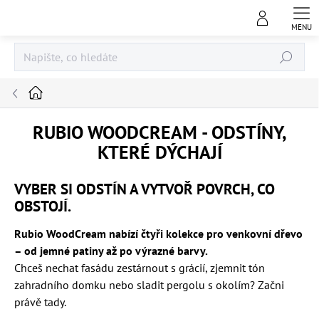
Přejít
na
obsah
Hledat
Domů
RUBIO WOODCREAM - ODSTÍNY,
KTERÉ DÝCHAJÍ
VYBER SI ODSTÍN A VYTVOŘ POVRCH, CO
OBSTOJÍ.
Rubio WoodCream nabízí čtyři kolekce pro venkovní dřevo
– od jemné patiny až po výrazné barvy.
Chceš nechat fasádu zestárnout s grácií, zjemnit tón
zahradního domku nebo sladit pergolu s okolím? Začni
právě tady.