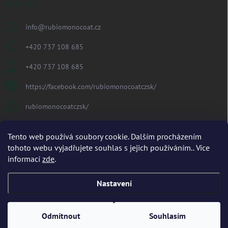
KONTAKT
info
@
rubiomonocoat.cz
+420 737 108 685
+420 737 108 685
https://facebook.com/rubiomonocoatczsk/
rubiomonocoatczsk/
PŘIJÍMÁME ONLINE PLATBY
Tento web používá soubory cookie. Dalším procházením
tohoto webu vyjadřujete souhlas s jejich používáním.. Více
informací
zde
.
Nastavení
Copyright 2026
Rubio Monocoat CZ/SK s.r.o.
. Všechna práva vyhrazena.
Odmítnout
Souhlasím
Vytvořil Shoptet