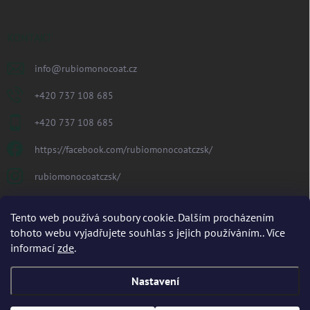
KONTAKT
info
@
rubiomonocoat.cz
+420 737 108 685
+420 737 108 685
https://facebook.com/rubiomonocoatczsk/
rubiomonocoatczsk/
PŘIJÍMÁME ONLINE PLATBY
Tento web používá soubory cookie. Dalším procházením
tohoto webu vyjadřujete souhlas s jejich používáním.. Více
informací
zde
.
Nastavení