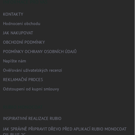
í
INFORMACE PRO VÁS
KONTAKTY
Hodnocení obchodu
JAK NAKUPOVAT
OBCHODNÍ PODMÍNKY
PODMÍNKY OCHRANY OSOBNÍCH ÚDAJŮ
Napište nám
Ověřování uživatelských recenzí
REKLAMAČNÍ PROCES
Odstoupení od kupní smlouvy
RUBIO MONOCOAT
INSPIRATIVNÍ REALIZACE RUBIO
JAK SPRÁVNĚ PŘIPRAVIT DŘEVO PŘED APLIKACÍ RUBIO MONOCOAT
OIL PLUS 2C